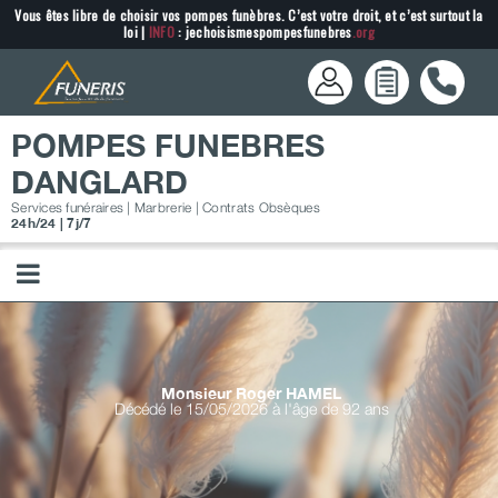
Passer
Vous êtes libre de choisir vos pompes funèbres. C’est votre droit, et c’est surtout la
loi |
INFO
: jechoisismespompesfunebres
.org
au
contenu
POMPES FUNEBRES
DANGLARD
Services funéraires | Marbrerie | Contrats Obsèques
24h/24 | 7j/7
Monsieur Roger
HAMEL
Décédé le 15/05/2026 à l'âge de 92 ans