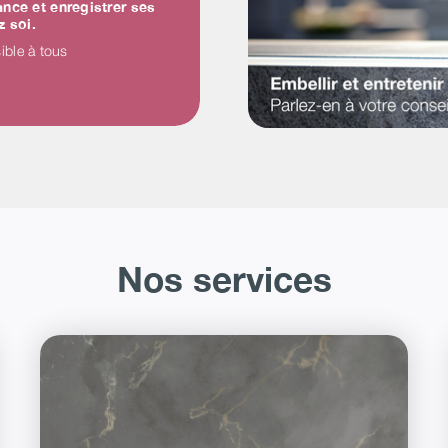
nce et enregistrer ses
z soi.
ible à tous
Nos services