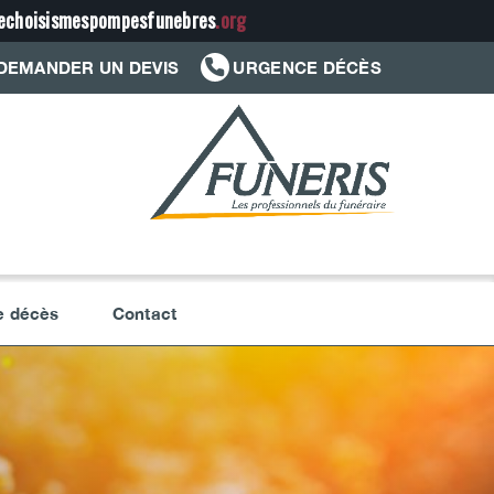
jechoisismespompesfunebres
.org
DEMANDER UN DEVIS
URGENCE DÉCÈS
e décès
Contact