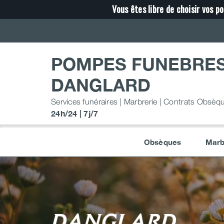
Passer
Vous êtes libre de choisir vos po
au
contenu
POMPES FUNEBRE
DANGLARD
Services funéraires | Marbrerie | Contrats Obsèq
24h/24 | 7j/7
Obsèques
Marb