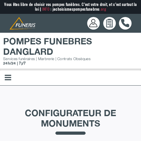
Passer
Vous êtes libre de choisir vos pompes funèbres. C’est votre droit, et c’est surtout la
loi |
INFO
: jechoisismespompesfunebres
.org
au
contenu
POMPES FUNEBRES
DANGLARD
Services funéraires | Marbrerie | Contrats Obsèques
24h/24 | 7j/7
CONFIGURATEUR DE
MONUMENTS